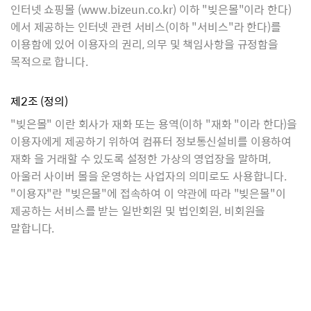
인터넷 쇼핑몰 (www.bizeun.co.kr) 이하 "빚은몰"이라 한다)
사업자등록번호
에서 제공하는 인터넷 관련 서비스(이하 "서비스"라 한다)를
이용함에 있어 이용자의 권리, 의무 및 책임사항을 규정함을
목적으로 합니다.
-
-
증복확인
제2조 (정의)
"빚은몰" 이란 회사가 재화 또는 용역(이하 "재화 "이라 한다)을
이용자에게 제공하기 위하여 컴퓨터 정보통신설비를 이용하여
공지사항
매장안내
이용안내
창업문의
재화 을 거래할 수 있도록 설정한 가상의 영업장을 말하며,
이용약관
개인정보처리방침
영상정보처리기기 운영관리방침
아울러 사이버 몰을 운영하는 사업자의 의미로도 사용합니다.
이메일무단수집거부
"이용자"란 "빚은몰"에 접속하여 이 약관에 따라 "빚은몰"이
제공하는 서비스를 받는 일반회원 및 법인회원, 비회원을
말합니다.
고객센터
02-2276-5284
평일
평일 오전9시 ~ 오후 6시
상담시간
평일 오후 12시 ~ 13시
(점심시간 내 통화불가)
점심시간