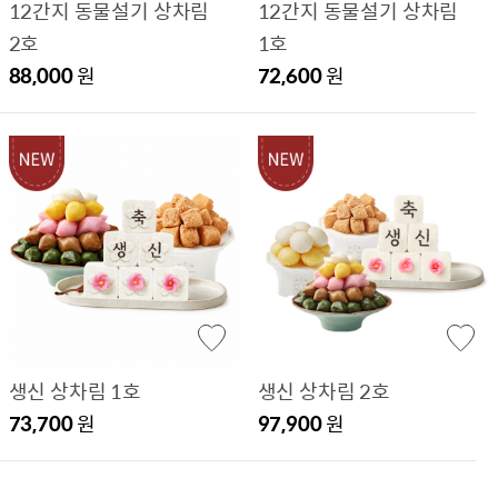
12간지 동물설기 상차림
12간지 동물설기 상차림
2호
1호
88,000
원
72,600
원
생신 상차림 1호
생신 상차림 2호
73,700
원
97,900
원