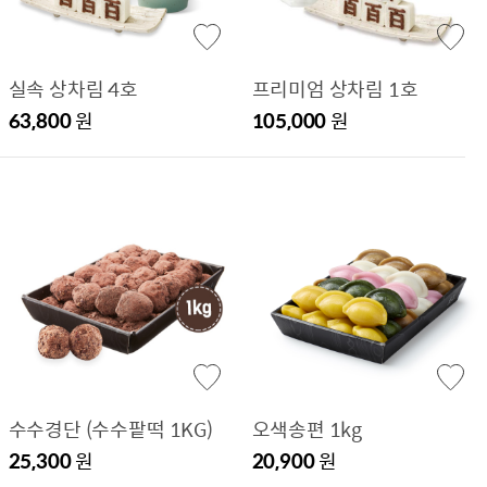
실속 상차림 4호
프리미엄 상차림 1호
63,800
원
105,000
원
수수경단 (수수팥떡 1KG)
오색송편 1kg
25,300
원
20,900
원