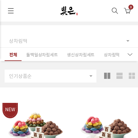
상차림떡
전체
돌백일상차림세트
생신상차림세트
상차림떡
인기상품순