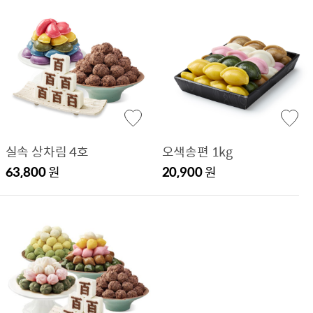
실속 상차림 4호
오색송편 1kg
63,800
원
20,900
원