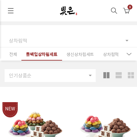
상차림떡
전체
돌백일상차림세트
생신상차림세트
상차림떡
인기상품순