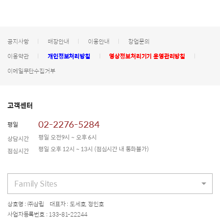
공지사항
매장안내
이용안내
창업문의
이용약관
개인정보처리방침
영상정보처리기기 운영관리방침
이메일무단수집거부
고객센터
02-2276-5284
평일
평일 오전9시 ~ 오후 6시
상담시간
평일 오후 12시 ~ 13시
(점심시간 내 통화불가)
점심시간
Family Sites
상호명 : ㈜삼립 대표자 : 도세호, 정인호
사업자등록번호 : 133-81-22244