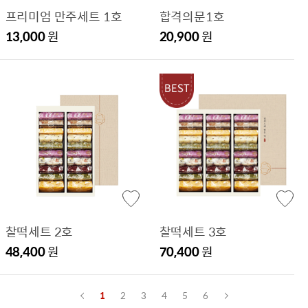
프리미엄 만주세트 1호
합격의문1호
13,000
원
20,900
원
찰떡세트 2호
찰떡세트 3호
48,400
원
70,400
원
1
2
3
4
5
6