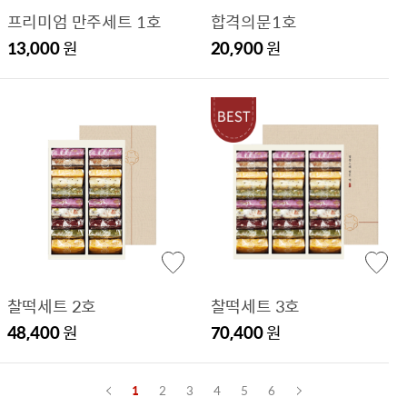
프리미엄 만주세트 1호
합격의문1호
13,000
원
20,900
원
찰떡세트 2호
찰떡세트 3호
48,400
원
70,400
원
1
2
3
4
5
6