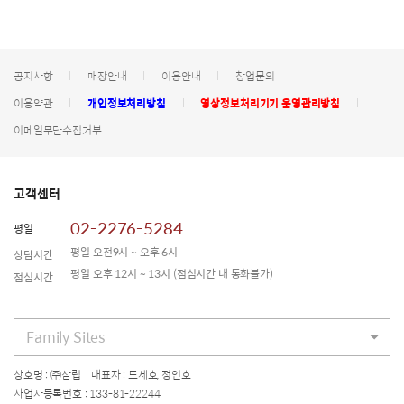
공지사항
매장안내
이용안내
창업문의
이용약관
개인정보처리방침
영상정보처리기기 운영관리방침
이메일무단수집거부
고객센터
02-2276-5284
평일
평일 오전9시 ~ 오후 6시
상담시간
평일 오후 12시 ~ 13시
(점심시간 내 통화불가)
점심시간
Family Sites
상호명 : ㈜삼립 대표자 : 도세호, 정인호
사업자등록번호 : 133-81-22244